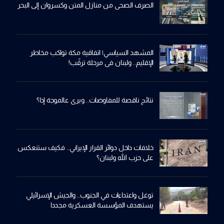
الصرف الصحي من منازل المتن وكسروان إلى البحر
المشهد السياسي| اتفاقية مكة تواكب مخاطر
الإقليم.. ولبنان في مرحلة ترقّب!
نتائج ناقصة للمفاوضات.. وبري عالموجة إذا؟
خلافات داخل دوائر القرار الإيراني.. فكيف ستنعكس
على حزب الله ولبنان؟
توغل واعتداءات في الجنوب.. والجيش الإسرائيلي
يستهدف المؤسسة العسكرية مجددا