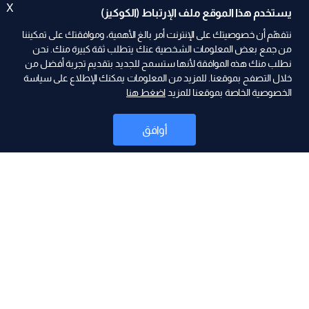
X
يستخدم هذا الموقع ملف الإرتباط (الكوكيز)
نتفهّم أن خصوصيتك على الإنترنت أمر بالغ الأهمية، وموافقتك على تمكيننا
من جمع بعض المعلومات الشخصية عنك يتطلب ثقة كبيرة منك. نحن
نطلب منك هذه الموافقة لأنها ستسمح للجديد بتقديم تجربة أفضل من
ad
خلال التصفح بموقعنا. للمزيد من المعلومات يمكنك الإطلاع على سياسة
الخصوصية الخاصة بموقعنا للمزيد
اضغط هنا
أوافق