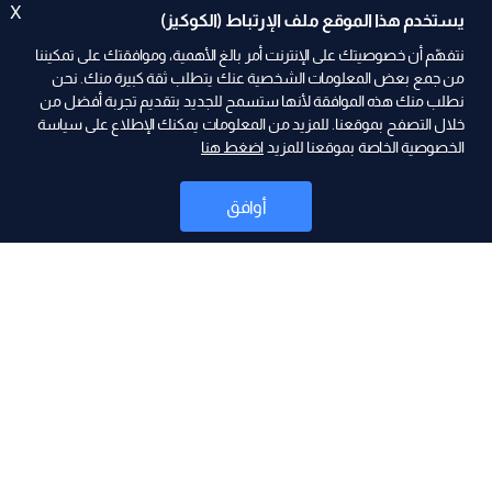
X
يستخدم هذا الموقع ملف الإرتباط (الكوكيز)
نتفهّم أن خصوصيتك على الإنترنت أمر بالغ الأهمية، وموافقتك على تمكيننا
من جمع بعض المعلومات الشخصية عنك يتطلب ثقة كبيرة منك. نحن
نطلب منك هذه الموافقة لأنها ستسمح للجديد بتقديم تجربة أفضل من
ad
خلال التصفح بموقعنا. للمزيد من المعلومات يمكنك الإطلاع على سياسة
الخصوصية الخاصة بموقعنا للمزيد
اضغط هنا
أوافق