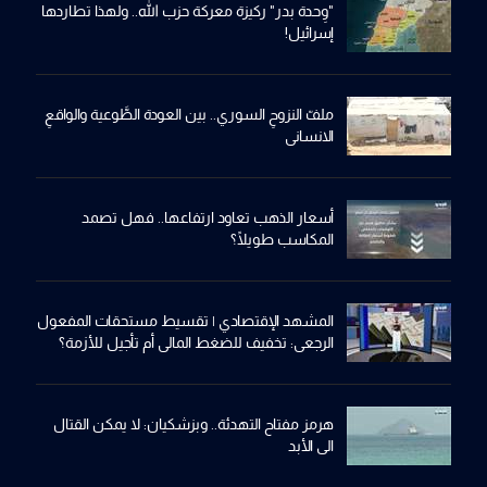
"وِحدة بدر" ركيزة معركة حزب الله.. ولهذا تطاردها
إسرائيل!
ملفّ النزوحِ السوري.. بين العودة الطَّوعية والواقعِ
الانساني
أسعار الذهب تعاود ارتفاعها.. فهل تصمد
المكاسب طويلًا؟
المشهد الإقتصادي | تقسيط مستحقات المفعول
الرجعي: تخفيف للضغط المالي أم تأجيل للأزمة؟
هرمز مفتاح التهدئة.. وبزشكيان: لا يمكن القتال
الى الأبد