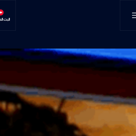
البث ال