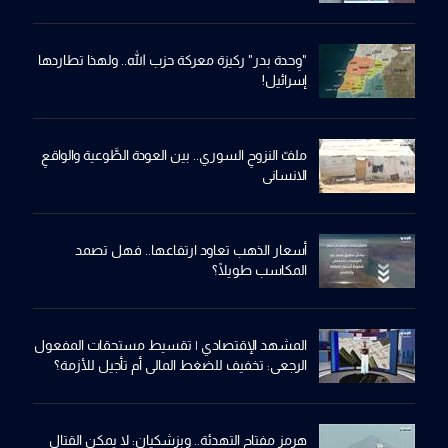
"وِحدة بدر" ركيزة معركة حزب الله.. ولهذا تطاردها
إسرائيل!
ملفّ النزوحِ السوري.. بين العودة الطَّوعية والواقعِ
الانساني
أسعار الذهب تعاود ارتفاعها.. فهل تصمد
المكاسب طويلًا؟
المشهد الإقتصادي | تقسيط مستحقات المفعول
الرجعي: تخفيف للضغط المالي أم تأجيل للأزمة؟
هرمز مفتاح التهدئة.. وبزشكيان: لا يمكن القتال