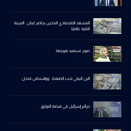
المشهد الاقتصادي التدخين يحاصر لبنان.. المرتبة
الثانية عالميًا
صور تستعيد هويتها
الين اليباني تحت الضغط.. وواشنطن تتدخل
جرائم إسرائيل في قبضة التوثيق