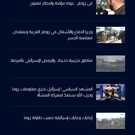
في زوطر.. عودة مؤقتة وانتظار مفتوح
وزيرا الدفاع والأشغال في زوطر الغربية ويتفقدان
قعقعية الجسر
مناطق تجريبية جديدة.. والرفض الإسرائيلي بالمرصاد
المشهد السياسي | إسرائيل تخرق مفاوضات روما
وحزب الله يستعدّ لمعركة المنشأة
إنذارات وغارات إسرائيلية تصيب طاولة روما