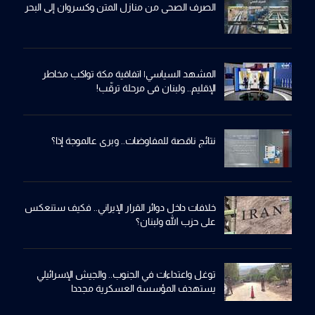
الصرف الصحي من منازل المتن وكسروان إلى البحر
المشهد السياسي| اتفاقية مكة تواكب مخاطر
الإقليم.. ولبنان في مرحلة ترقّب!
نتائج ناقصة للمفاوضات.. وبري عالموجة إذا؟
خلافات داخل دوائر القرار الإيراني.. فكيف ستنعكس
على حزب الله ولبنان؟
توغل واعتداءات في الجنوب.. والجيش الإسرائيلي
يستهدف المؤسسة العسكرية مجددا