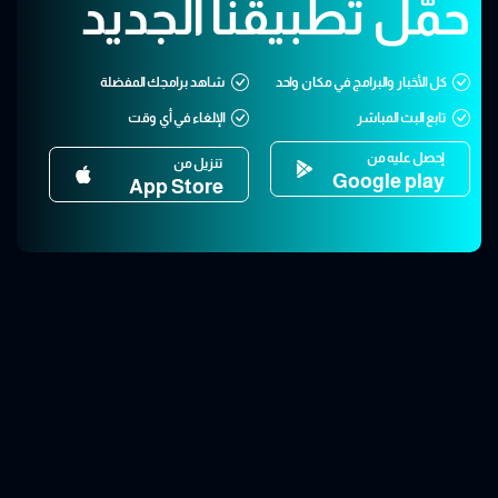
حمّل تطبيقنا الجديد
كل الأخبار والبرامج في مكان واحد
شاهد برامجك المفضلة
تابع البث المباشر
الإلغاء في أي وقت
إحصل عليه من
تنزيل من
Google play
App Store