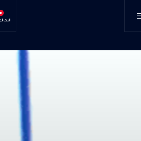
البث ال