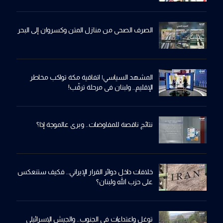
الصرف الصحي من منازل المتن وكسروان إلى البحر
المشهد السياسي| اتفاقية مكة تواكب مخاطر
الإقليم.. ولبنان في مرحلة ترقّب!
نتائج ناقصة للمفاوضات.. وبري عالموجة إذا؟
خلافات داخل دوائر القرار الإيراني.. فكيف ستنعكس
على حزب الله ولبنان؟
توغل واعتداءات في الجنوب.. والجيش الإسرائيلي