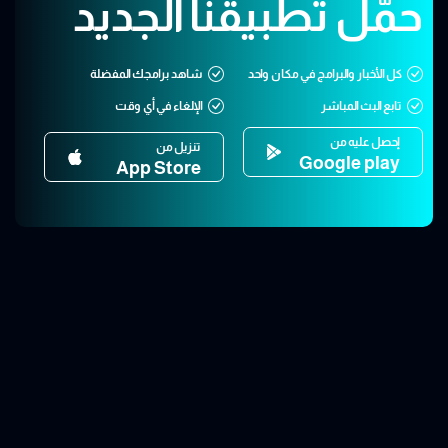
حمّل تطبيقنا الجديد
كل الأخبار والبرامج في مكان واحد
شاهد برامجك المفضلة
تابع البث المباشر
الإلغاء في أي وقت
إحصل عليه من
تنزيل من
Google play
App Store