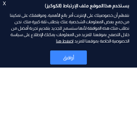
X
يستخدم هذا الموقع ملف الإرتباط (الكوكيز)
نتفهّم أن خصوصيتك على الإنترنت أمر بالغ الأهمية، وموافقتك على تمكيننا
من جمع بعض المعلومات الشخصية عنك يتطلب ثقة كبيرة منك. نحن
نطلب منك هذه الموافقة لأنها ستسمح للجديد بتقديم تجربة أفضل من
ad
خلال التصفح بموقعنا. للمزيد من المعلومات يمكنك الإطلاع على سياسة
الخصوصية الخاصة بموقعنا للمزيد
اضغط هنا
أوافق