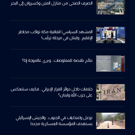
الصرف الصحي من منازل المتن وكسروان إلى البحر
المشهد السياسي| اتفاقية مكة تواكب مخاطر
الإقليم.. ولبنان في مرحلة ترقّب!
نتائج ناقصة للمفاوضات.. وبري عالموجة إذا؟
خلافات داخل دوائر القرار الإيراني.. فكيف ستنعكس
على حزب الله ولبنان؟
توغل واعتداءات في الجنوب.. والجيش الإسرائيلي
يستهدف المؤسسة العسكرية مجددا