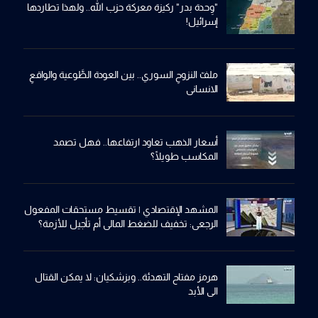
"وِحدة بدر" ركيزة معركة حزب الله.. ولهذا تطاردها
إسرائيل!
ملفّ النزوحِ السوري.. بين العودة الطَّوعية والواقعِ
الانساني
أسعار الذهب تعاود ارتفاعها.. فهل تصمد
المكاسب طويلًا؟
المشهد الإقتصادي | تقسيط مستحقات المفعول
الرجعي: تخفيف للضغط المالي أم تأجيل للأزمة؟
هرمز مفتاح التهدئة.. وبزشكيان: لا يمكن القتال
الى الأبد