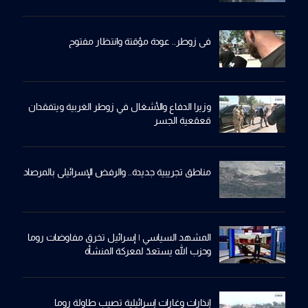
في زوطر.. عودة مؤقتة وانتظار مفتوح
وزيرا الدفاع والأشغال في زوطر الغربية ويتفقدان
قعقعية الجسر
مناطق تجريبية جديدة.. والرفض الإسرائيلي بالمرصاد
المشهد السياسي | إسرائيل تخرق مفاوضات روما
وحزب الله يستعدّ لمعركة المنشأة
إنذارات وغارات إسرائيلية تصيب طاولة روما