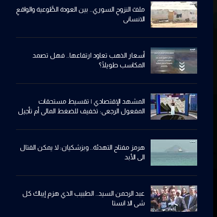
ملفّ النزوحِ السوري.. بين العودة الطَّوعية والواقعِ
الانساني
أسعار الذهب تعاود ارتفاعها.. فهل تصمد
المكاسب طويلًا؟
المشهد الإقتصادي | تقسيط مستحقات
المفعول الرجعي: تخفيف للضغط المالي أم تأجيل
للأزمة؟
هرمز مفتاح التهدئة.. وبزشكيان: لا يمكن القتال
الى الأبد
عبد الرحمن السيد.. الطبيب الذي هزم إيباك كل
شي الا انستا