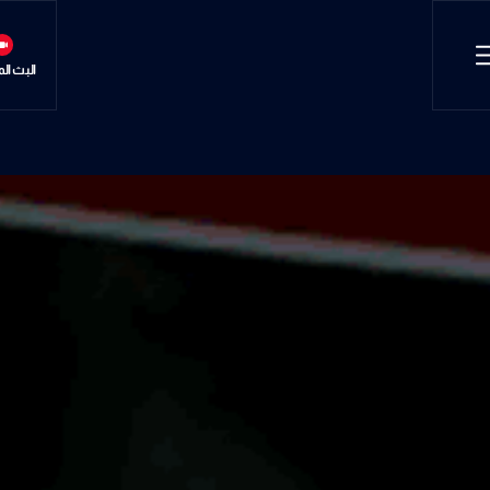
البث ال