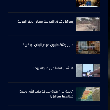
إسرائيل تخرِق التجريبية بساترِ زوطر الغربية
مليار و200 مليون دولار للبنان.. ولكن؟
34 أسيراً لبنانياً على طاولة روما
"وِحدة بدر" ركيزة معركة حزب الله.. ولهذا
تطاردها إسرائيل!