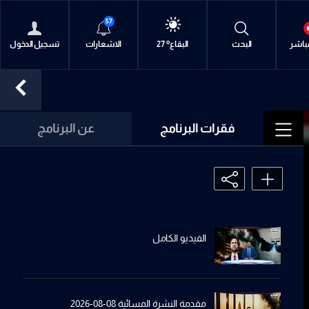
57
o
o
o
o
o
o
o
o
o
متن
متن
البقاع
بيروت
بيروت
الجنوب
الشمال
كسروان
جبل لبنان
مباشر
البحث
30
30
27
30
30
30
31
30
30
الاشعارات
تسجيل الدخول
فقرات البرنامج
عن البرنامج
الفيديو الكامل
مقدمة النشرة المسائية 08-08-2026