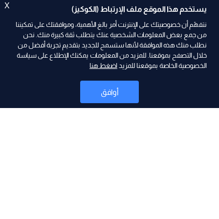
X
يستخدم هذا الموقع ملف الإرتباط (الكوكيز)
نتفهّم أن خصوصيتك على الإنترنت أمر بالغ الأهمية، وموافقتك على تمكيننا
من جمع بعض المعلومات الشخصية عنك يتطلب ثقة كبيرة منك. نحن
نطلب منك هذه الموافقة لأنها ستسمح للجديد بتقديم تجربة أفضل من
ad
خلال التصفح بموقعنا. للمزيد من المعلومات يمكنك الإطلاع على سياسة
الخصوصية الخاصة بموقعنا للمزيد
اضغط هنا
أوافق