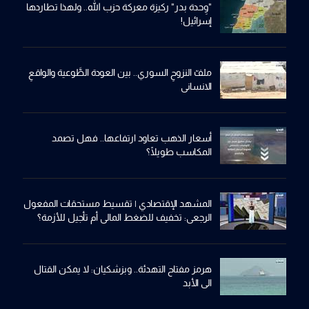
"وِحدة بدر" ركيزة معركة حزب الله.. ولهذا تطاردها
إسرائيل!
ملفّ النزوحِ السوري.. بين العودة الطَّوعية والواقعِ
الانساني
أسعار الذهب تعاود ارتفاعها.. فهل تصمد
المكاسب طويلًا؟
المشهد الإقتصادي | تقسيط مستحقات المفعول
الرجعي: تخفيف للضغط المالي أم تأجيل للأزمة؟
هرمز مفتاح التهدئة.. وبزشكيان: لا يمكن القتال
الى الأبد