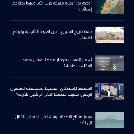
"وِحدة بدر" ركيزة معركة حزب الله.. ولهذا تطاردها
إسرائيل!
ملفّ النزوحِ السوري.. بين العودة الطَّوعية والواقعِ
الانساني
أسعار الذهب تعاود ارتفاعها.. فهل تصمد
المكاسب طويلًا؟
المشهد الإقتصادي | تقسيط مستحقات المفعول
الرجعي: تخفيف للضغط المالي أم تأجيل للأزمة؟
هرمز مفتاح التهدئة.. وبزشكيان: لا يمكن القتال
الى الأبد