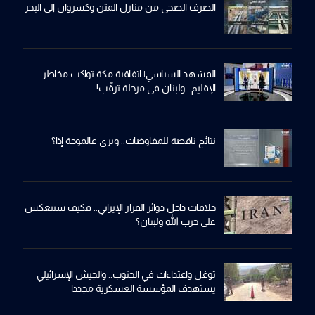
الصرف الصحي من منازل المتن وكسروان إلى البحر
المشهد السياسي| اتفاقية مكة تواكب مخاطر
الإقليم.. ولبنان في مرحلة ترقّب!
نتائج ناقصة للمفاوضات.. وبري عالموجة إذا؟
خلافات داخل دوائر القرار الإيراني.. فكيف ستنعكس
على حزب الله ولبنان؟
توغل واعتداءات في الجنوب.. والجيش الإسرائيلي
يستهدف المؤسسة العسكرية مجددا