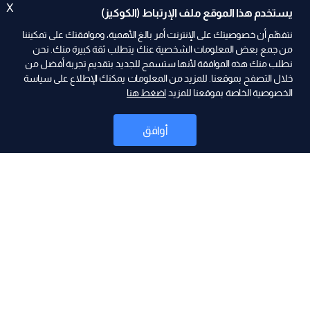
X
يستخدم هذا الموقع ملف الإرتباط (الكوكيز)
نتفهّم أن خصوصيتك على الإنترنت أمر بالغ الأهمية، وموافقتك على تمكيننا
من جمع بعض المعلومات الشخصية عنك يتطلب ثقة كبيرة منك. نحن
نطلب منك هذه الموافقة لأنها ستسمح للجديد بتقديم تجربة أفضل من
ad
خلال التصفح بموقعنا. للمزيد من المعلومات يمكنك الإطلاع على سياسة
الخصوصية الخاصة بموقعنا للمزيد
اضغط هنا
أوافق