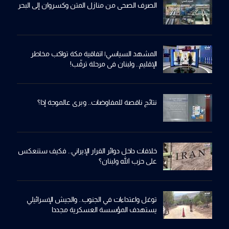
الصرف الصحي من منازل المتن وكسروان إلى البحر
المشهد السياسي| اتفاقية مكة تواكب مخاطر
الإقليم.. ولبنان في مرحلة ترقّب!
نتائج ناقصة للمفاوضات.. وبري عالموجة إذا؟
خلافات داخل دوائر القرار الإيراني.. فكيف ستنعكس
على حزب الله ولبنان؟
توغل واعتداءات في الجنوب.. والجيش الإسرائيلي
يستهدف المؤسسة العسكرية مجددا