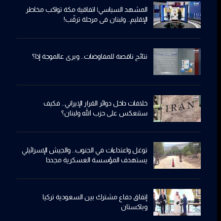
المشهد السياسي| اتفاقية مكة تواكب مخاطر
الإقليم.. ولبنان في مرحلة ترقّب!
نتائج ناقصة للمفاوضات.. وبري عالموجة إذا؟
خلافات داخل دوائر القرار الإيراني.. فكيف
ستنعكس على حزب الله ولبنان؟
توغل واعتداءات في الجنوب.. والجيش الإسرائيلي
يستهدف المؤسسة العسكرية مجددا
إتفاق دفاع مشترك بين السعودية تركيا
وباكستان