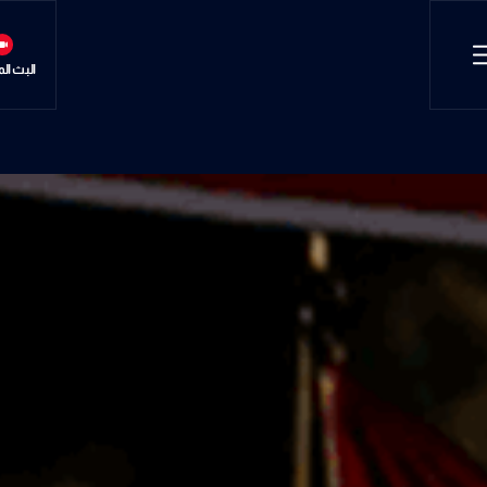
البث ال