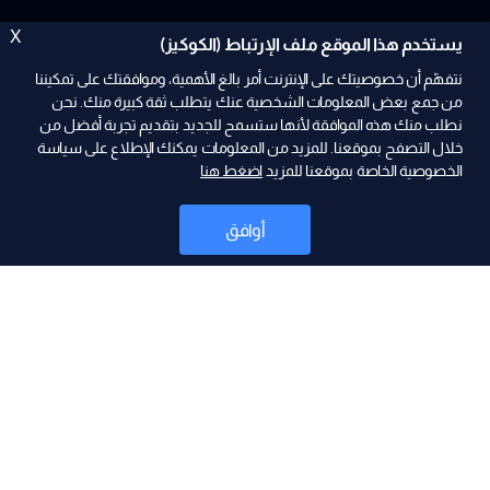
X
يستخدم هذا الموقع ملف الإرتباط (الكوكيز)
نتفهّم أن خصوصيتك على الإنترنت أمر بالغ الأهمية، وموافقتك على تمكيننا
من جمع بعض المعلومات الشخصية عنك يتطلب ثقة كبيرة منك. نحن
نطلب منك هذه الموافقة لأنها ستسمح للجديد بتقديم تجربة أفضل من
ad
خلال التصفح بموقعنا. للمزيد من المعلومات يمكنك الإطلاع على سياسة
الخصوصية الخاصة بموقعنا للمزيد
اضغط هنا
أوافق