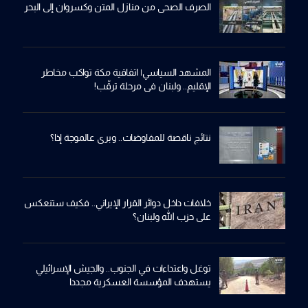
الصرف الصحي من منازل المتن وكسروان إلى البحر
المشهد السياسي| اتفاقية مكة تواكب مخاطر
الإقليم.. ولبنان في مرحلة ترقّب!
نتائج ناقصة للمفاوضات.. وبري عالموجة إذا؟
خلافات داخل دوائر القرار الإيراني.. فكيف ستنعكس
على حزب الله ولبنان؟
توغل واعتداءات في الجنوب.. والجيش الإسرائيلي
يستهدف المؤسسة العسكرية مجددا