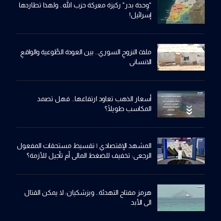
"وِحدة بدر" ركيزة معركة حزب الله.. ولهذا تطاردها
إسرائيل!
ملفّ النزوحِ السوري.. بين العودة الطَّوعية والواقعِ
الانساني
أسعار الذهب تعاود ارتفاعها.. فهل تصمد
المكاسب طويلًا؟
المشهد الإقتصادي | تقسيط مستحقات المفعول
الرجعي: تخفيف للضغط المالي أم تأجيل للأزمة؟
هرمز مفتاح التهدئة.. وبزشكيان: لا يمكن القتال
الى الأبد