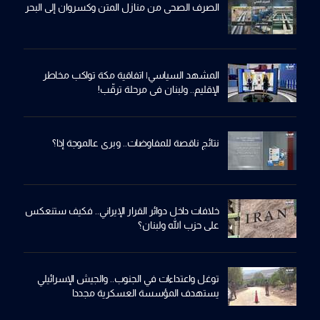
الصرف الصحي من منازل المتن وكسروان إلى البحر
المشهد السياسي| اتفاقية مكة تواكب مخاطر
الإقليم.. ولبنان في مرحلة ترقّب!
نتائج ناقصة للمفاوضات.. وبري عالموجة إذا؟
خلافات داخل دوائر القرار الإيراني.. فكيف ستنعكس
على حزب الله ولبنان؟
توغل واعتداءات في الجنوب.. والجيش الإسرائيلي
يستهدف المؤسسة العسكرية مجددا