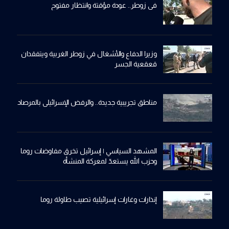
في زوطر.. عودة مؤقتة وانتظار مفتوح
وزيرا الدفاع والأشغال في زوطر الغربية ويتفقدان
قعقعية الجسر
مناطق تجريبية جديدة.. والرفض الإسرائيلي بالمرصاد
المشهد السياسي | إسرائيل تخرق مفاوضات روما
وحزب الله يستعدّ لمعركة المنشأة
إنذارات وغارات إسرائيلية تصيب طاولة روما