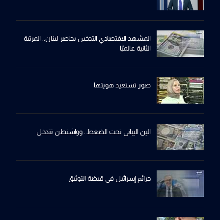
المشهد الاقتصادي التدخين يحاصر لبنان.. المرتبة
الثانية عالميًا
صور تستعيد هويتها
الين اليباني تحت الضغط.. وواشنطن تتدخل
جرائم إسرائيل في قبضة التوثيق