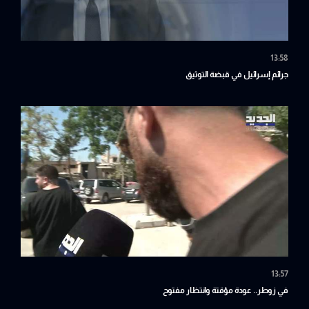
13:58
جرائم إسرائيل في قبضة التوثيق
13:57
في زوطر.. عودة مؤقتة وانتظار مفتوح