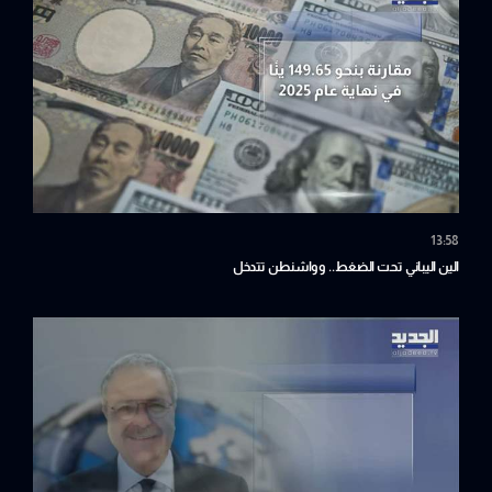
13:58
الين اليباني تحت الضغط.. وواشنطن تتدخل