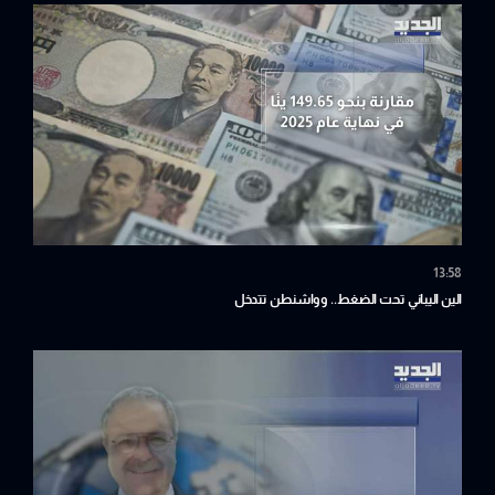
13:58
الين اليباني تحت الضغط.. وواشنطن تتدخل