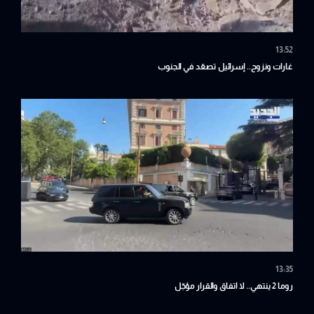
13:52
غارات ونزوح.. إسرائيل تصعّد في الجنوب
13:35
روما 2 ينتهي.. لا اتفاق والقرار مؤجّل