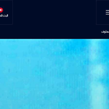
البث ال
معلوف