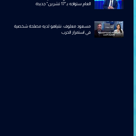
العام ستواجه بـ"17 تشرين" جديدة
مسعود معلوف: نتنياهو لديه مصلحة شخصية
في استمرار الحرب