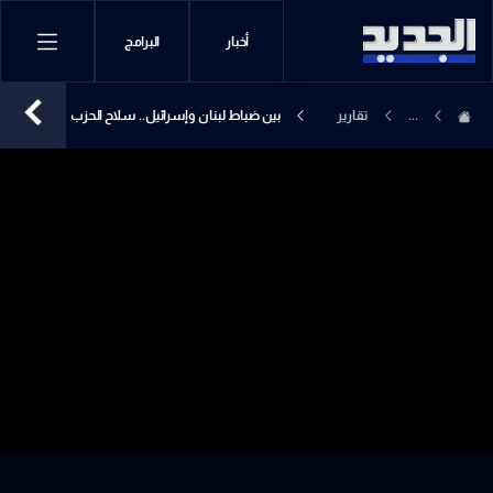
أخبار
البرامج
...
تقارير
بين ضباط لبنان وإسرائيل.. سلاح الحزب
إخبارية
على طاولة البنتاغون