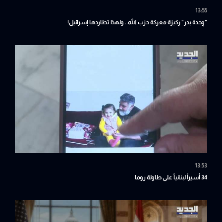
13:55
"وِحدة بدر" ركيزة معركة حزب الله.. ولهذا تطاردها إسرائيل!
13:53
34 أسيراً لبنانياً على طاولة روما