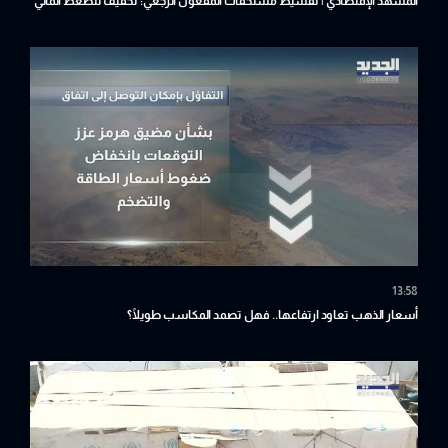
المشهد الإقتصادي | تقسيط مستحقات المفعول الرجعي: تخفيف للضغط المالي
أم تأجيل للأزمة؟
13:58
أسعار الذهب تعاود ارتفاعها.. فهل تصمد المكاسب طويلًا؟