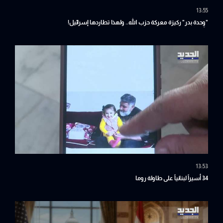
13:55
"وِحدة بدر" ركيزة معركة حزب الله.. ولهذا تطاردها إسرائيل!
13:53
34 أسيراً لبنانياً على طاولة روما