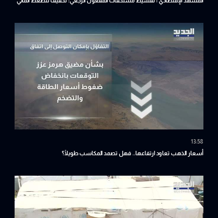
المشهد الإقتصادي | تقسيط مستحقات المفعول الرجعي: تخفيف للضغط المالي
أم تأجيل للأزمة؟
13:58
أسعار الذهب تعاود ارتفاعها.. فهل تصمد المكاسب طويلًا؟