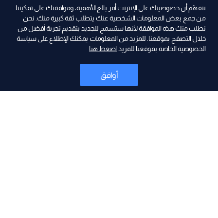
نتفهّم أن خصوصيتك على الإنترنت أمر بالغ الأهمية، وموافقتك على تمكيننا
من جمع بعض المعلومات الشخصية عنك يتطلب ثقة كبيرة منك. نحن
نطلب منك هذه الموافقة لأنها ستسمح للجديد بتقديم تجربة أفضل من
ad
خلال التصفح بموقعنا. للمزيد من المعلومات يمكنك الإطلاع على سياسة
الخصوصية الخاصة بموقعنا للمزيد
اضغط هنا
أوافق
أخبار