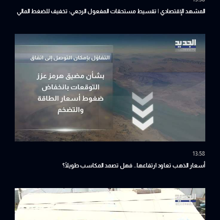
المشهد الإقتصادي | تقسيط مستحقات المفعول الرجعي: تخفيف للضغط المالي
أم تأجيل للأزمة؟
13:58
أسعار الذهب تعاود ارتفاعها.. فهل تصمد المكاسب طويلًا؟