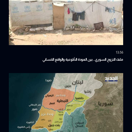
13:56
ملفّ النزوحِ السوري.. بين العودة الطَّوعية والواقعِ الانساني