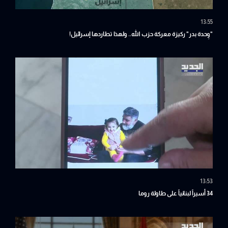
13:55
"وِحدة بدر" ركيزة معركة حزب الله.. ولهذا تطاردها إسرائيل!
13:53
34 أسيراً لبنانياً على طاولة روما