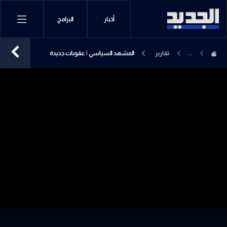
أخبار
البرامج
...
تقارير
المشهد السياسي | عقوبات جديدة
إخبارية
ستفرض على هذه الشخصيات..ورسالة
الى بري !