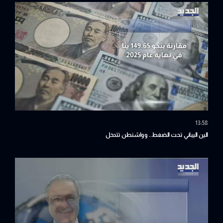
13:58
الين اليباني تحت الضغط.. وواشنطن تتدخل