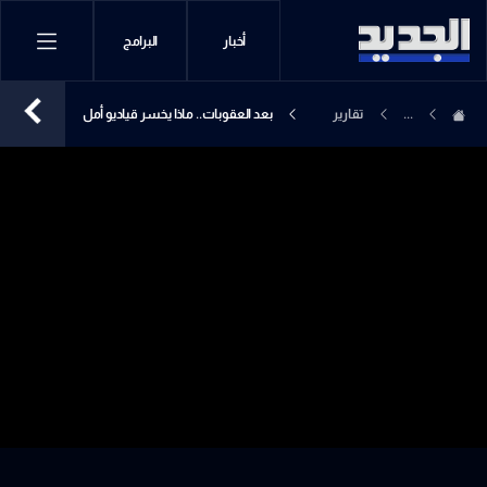
أخبار
البرامج
...
تقارير
بعد العقوبات.. ماذا يخسر قياديو أمل
إخبارية
والحزب والضباط؟