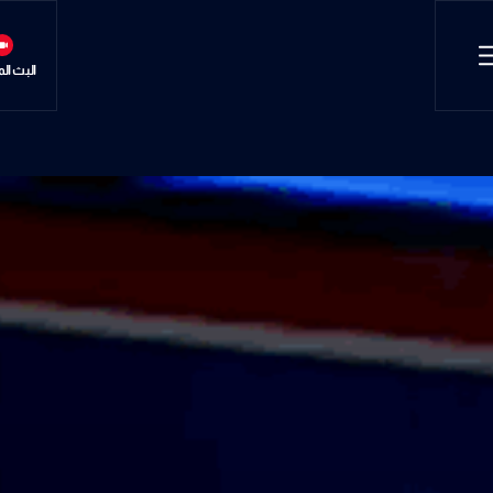
البث ال