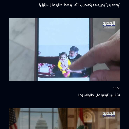
"وِحدة بدر" ركيزة معركة حزب الله.. ولهذا تطاردها إسرائيل!
13:53
34 أسيراً لبنانياً على طاولة روما