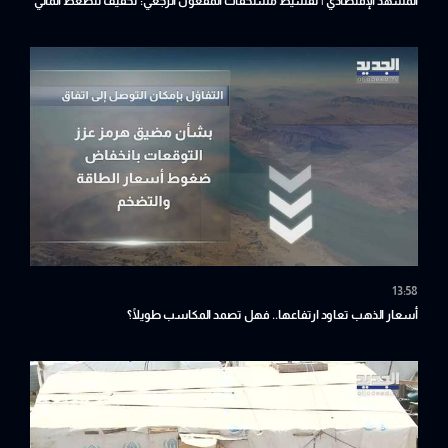
المشهد الإقتصادي | تقسيط مستحقات المفعول الرجعي: تخفيف للضغط المالي
أم تأجيل للأزمة؟
13:58
أسعار الذهب تعاود ارتفاعها.. فهل تصمد المكاسب طويلًا؟