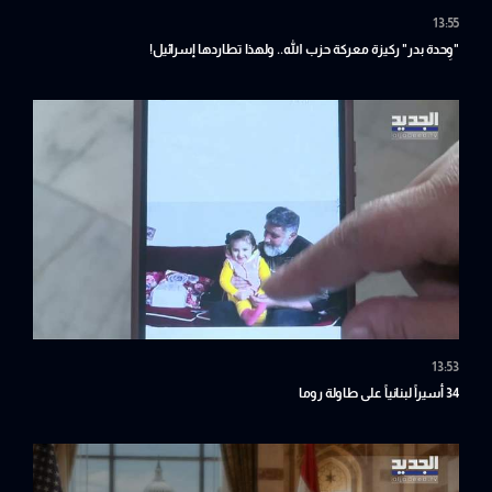
13:55
"وِحدة بدر" ركيزة معركة حزب الله.. ولهذا تطاردها إسرائيل!
13:53
34 أسيراً لبنانياً على طاولة روما