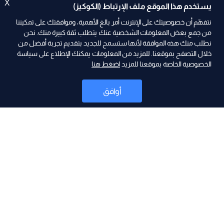
X
يستخدم هذا الموقع ملف الإرتباط (الكوكيز)
نتفهّم أن خصوصيتك على الإنترنت أمر بالغ الأهمية، وموافقتك على تمكيننا
من جمع بعض المعلومات الشخصية عنك يتطلب ثقة كبيرة منك. نحن
نطلب منك هذه الموافقة لأنها ستسمح للجديد بتقديم تجربة أفضل من
خلال التصفح بموقعنا. للمزيد من المعلومات يمكنك الإطلاع على سياسة
الخصوصية الخاصة بموقعنا للمزيد
اضغط هنا
ad
أوافق