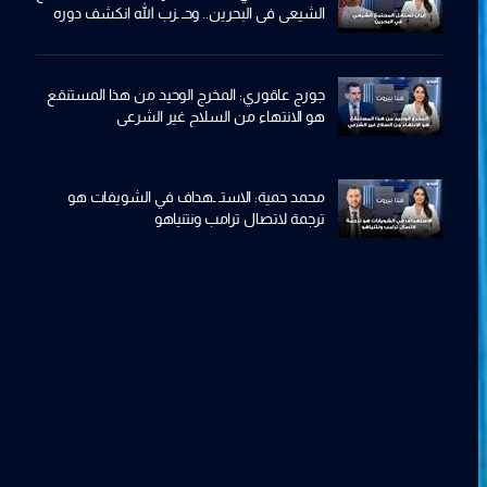
الشيعي في البحرين.. وحـ ـزب الله انكشف دوره
منذ زمن
جورج عاقوري: المخرج الوحيد من هذا المستنقع
هو الانتهاء من السلاح غير الشرعي
محمد حمية: الاستـ ـهداف في الشويفات هو
ترجمة لاتصال ترامب ونتنياهو