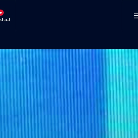
البث ال