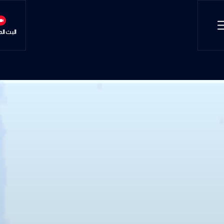
البث ال