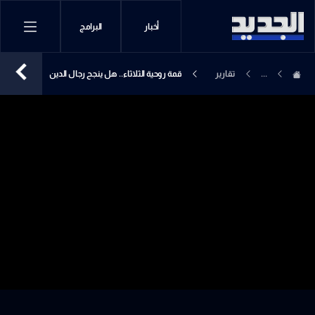
أخبار
البرامج
...
تقارير
قمة روحية الثلاثاء.. هل ينجح رجال الدين
إخبارية
فيما عجز عنه رجال السياسة؟