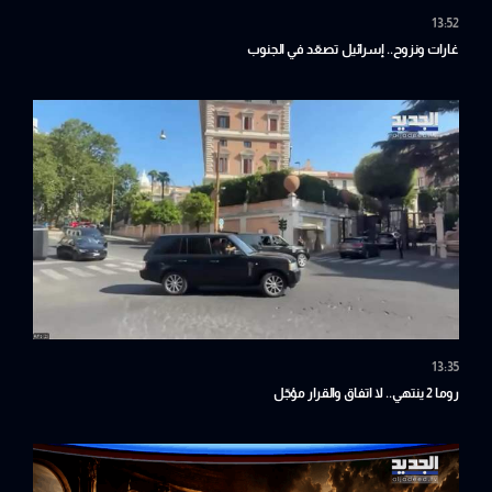
13:52
غارات ونزوح.. إسرائيل تصعّد في الجنوب
13:35
روما 2 ينتهي.. لا اتفاق والقرار مؤجّل