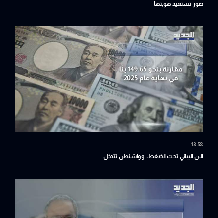
صور تستعيد هويتها
13:58
الين اليباني تحت الضغط.. وواشنطن تتدخل