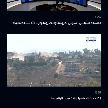
13:55
المشهد السياسي | إسرائيل تخرق مفاوضات روما وحزب الله يستعدّ لمعركة
المنشأة
13:55
إنذارات وغارات إسرائيلية تصيب طاولة روما