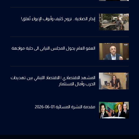
إنذار الضاحية.. نزوح كثيف وأبواب الإيواء تُغلق!
العفو العام يحول المجلس النيابي الى حلبة مواجهة
المشهد الاقتصادي | الاقتصاد اللبناني بين تهديدات
الحرب وآمال الاستثمار
مقدمة النشرة المسائية 01-06-2026