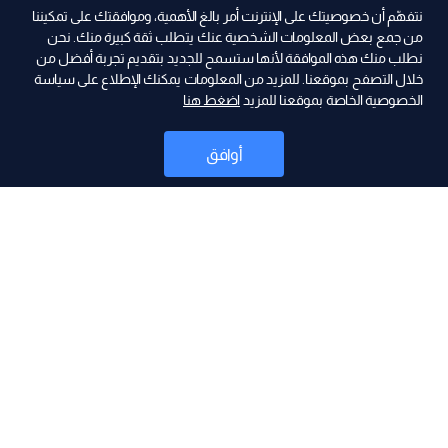
نتفهّم أن خصوصيتك على الإنترنت أمر بالغ الأهمية، وموافقتك على تمكيننا
من جمع بعض المعلومات الشخصية عنك يتطلب ثقة كبيرة منك. نحن
نطلب منك هذه الموافقة لأنها ستسمح للجديد بتقديم تجربة أفضل من
ad
خلال التصفح بموقعنا. للمزيد من المعلومات يمكنك الإطلاع على سياسة
الخصوصية الخاصة بموقعنا للمزيد
اضغط هنا
أوافق
أخبار