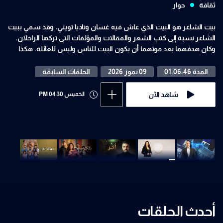
ثقافة
حوار
بيت الشاعر هو البيت الذي عاش فيه غسان وناديا تويني، وقد سمي ببيت
الشاعر نسبة إلى كتب الشعر والمقالات والمؤلفات التي تركها الراحلان.
وكان هدفهما بعد موتهما أن يكون البيت للناس وليس للعائلة. هكذا
الناس سيتفيدون من الكتب والثقافة الموجودة في هذا الموقع، خصوصاً
إن في الماضي كان كتّاب ومسرحيون يجتمعون فيه وكان ملتقى ثقافي.
المدة 01:06:46
09 تموز 2026
الحلقات السابقة
فلذلك اسم البرنامج يحمل اسم البيت وقد شيد هذا المنزل على فترات
وسنوات جزءاً بعد جزء وكان دائماً هدفهما أن يكون متحفاُ وليس بيتاً
شاهد الآن
الخميس 04:30 PM
للسكن.
أحدث الحلقات