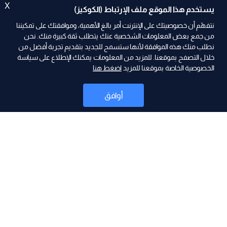
X
يستخدم هذا الموقع ملف الإرتباط (الكوكيز)
نتفهّم أن خصوصيتك على الإنترنت أمر بالغ الأهمية، وموافقتك على تمكيننا
من جمع بعض المعلومات الشخصية عنك يتطلب ثقة كبيرة منك. نحن
نطلب منك هذه الموافقة لأنها ستسمح للجديد بتقديم تجربة أفضل من
ad
خلال التصفح بموقعنا. للمزيد من المعلومات يمكنك الإطلاع على سياسة
الخصوصية الخاصة بموقعنا للمزيد
اضغط هنا
أوافق